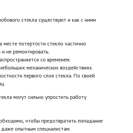
обового стекла существуют и как с ними
а месте потертости стекло частично
 и не ремонтировать.
аспространяется со временем.
небольших механических воздействиях.
остности первого слоя стекла. По своей
яц.
екла могут сильно упростить работу
еобходимо, чтобы предотвратить попадание
и даже опытным специалистам.