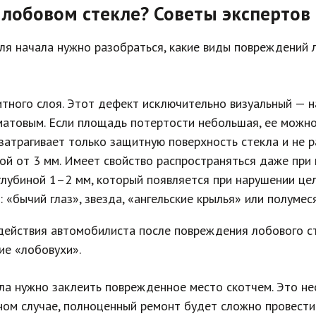
 лобовом стекле? Советы экспертов
ля начала нужно разобраться, какие виды повреждений л
тного слоя. Этот дефект исключительно визуальный — н
матовым. Если площадь потертости небольшая, ее можно
затрагивает только защитную поверхность стекла и не р
й от 3 мм. Имеет свойство распространяться даже при 
лубиной 1–2 мм, который появляется при нарушении цел
«бычий глаз», звезда, «ангельские крылья» или полумес
действия автомобилиста после повреждения лобового ст
ие «лобовухи».
ола нужно заклеить поврежденное место скотчем. Это н
вном случае, полноценный ремонт будет сложно провест