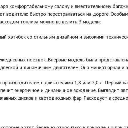
аря комфортабельному салону и вместительному багажник
ет водителю быстро перестраиваться на дороге. Особы
расходом топлива можно выделить 3 модели:
ный хэтчбек со стильным дизайном и высокими техничес
ежедневных поездок. Впервые модель была представлен
веской и динамичным двигателем. Она миниатюрная и эк
я производителем с двигателями 1,8 или 2,0 л. Первый 
печит энергичное и динамичное вождение. Выглядит авто
лавных дисков и светодиодных фар. Расходует в среднем
которые хотят бережно относиться к природе, но при э