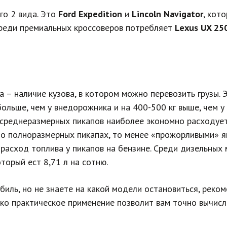
го 2 вида. Это
Ford Expedition
и
Lincoln Navigator
, кот
среди премиальных кроссоверов потребляет
Lexus UX 25
а – наличие кузова, в котором можно перевозить грузы.
ольше, чем у внедорожника и на 400-500 кг выше, чем у
 среднеразмерных пикапов наиболее экономно расходуе
ть о полноразмерных пикапах, то менее «прожорливыми» 
 расход топлива у пикапов на бензине. Среди дизельн
оторый ест 8,71 л на сотню.
биль, но не знаете на какой модели остановиться, реко
лько практическое применение позволит вам точно вычис