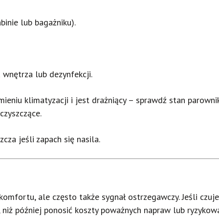
binie lub bagażniku).
wnętrza lub dezynfekcji.
mieniu klimatyzacji i jest drażniący – sprawdź stan parown
 czyszczące.
cza jeśli zapach się nasila.
omfortu, ale często także sygnał ostrzegawczy. Jeśli czuje
ię, niż później ponosić koszty poważnych napraw lub ryzyko