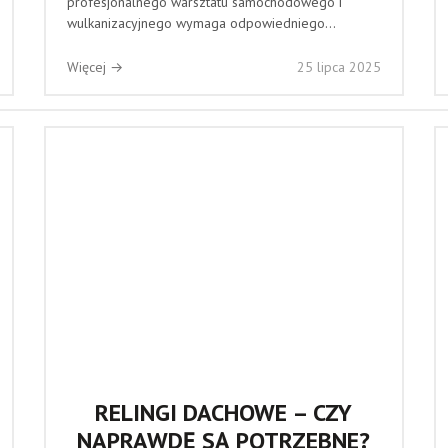
profesjonalnego warsztatu samochodowego i
wulkanizacyjnego wymaga odpowiedniego...
Więcej →
25 lipca 2025
RELINGI DACHOWE – CZY
NAPRAWDĘ SĄ POTRZEBNE?