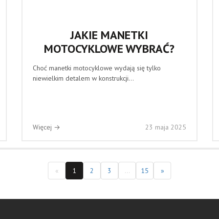
JAKIE MANETKI
MOTOCYKLOWE WYBRAĆ?
Choć manetki motocyklowe wydają się tylko
niewielkim detalem w konstrukcji...
Więcej →
23 maja 2025
«
1
2
3
...
15
»