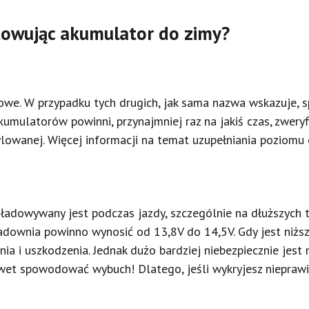
towując akumulator do zimy?
owe. W przypadku tych drugich, jak sama nazwa wskazuje, spr
ulatorów powinni, przynajmniej raz na jakiś czas, zweryfiko
lowanej. Więcej informacji na temat uzupełniania poziomu 
ładowywany jest podczas jazdy, szczególnie na dłuższych t
adownia powinno wynosić od 13,8V do 14,5V. Gdy jest niższ
a i uszkodzenia. Jednak dużo bardziej niebezpiecznie jest
et spowodować wybuch! Dlatego, jeśli wykryjesz nieprawid