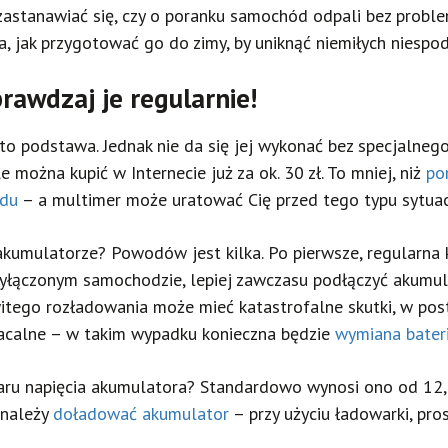
tanawiać się, czy o poranku samochód odpali bez problemu.
 jak przygotować go do zimy, by uniknąć niemiłych niespod
rawdzaj je regularnie!
to podstawa. Jednak nie da się jej wykonać bez specjalneg
można kupić w Internecie już za ok. 30 zł. To mniej, niż
po
odu
– a multimer może uratować Cię przed tego typu sytuac
kumulatorze? Powodów jest kilka. Po pierwsze, regularna 
yłączonym samochodzie, lepiej zawczasu podłączyć akumula
tego rozładowania może mieć katastrofalne skutki, w pos
racalne – w takim wypadku konieczna będzie
wymiana bateri
aru napięcia akumulatora? Standardowo wynosi ono od 12,5V
 należy
doładować akumulator
– przy użyciu ładowarki, p