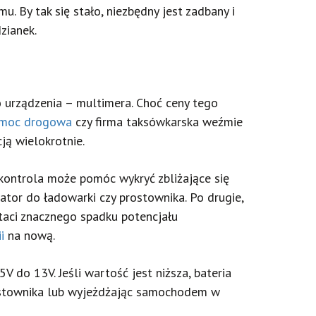
 By tak się stało, niezbędny jest zadbany i
zianek.
o urządzenia – multimera. Choć ceny tego
moc drogowa
czy firma taksówkarska weźmie
ją wielokrotnie.
kontrola może pomóc wykryć zbliżające się
tor do ładowarki czy prostownika. Po drugie,
taci znacznego spadku potencjału
i
na nową.
 do 13V. Jeśli wartość jest niższa, bateria
rostownika lub wyjeżdżając samochodem w