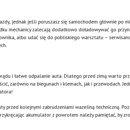
dy, jednak jeśli poruszasz się samochodem głównie po mieś
padku mechanicy zalecają dodatkowo doładowywać go przyna
ownika, albo udać się do pobliskiego warsztatu – serwisanc
ych.
prądu i łatwe odpalanie auta. Dlatego przed zimą warto prz
cić, zarówno na biegunach i klemach, jak i przewodach. Jed
atora!
y przed kolejnymi zabrudzeniami wazeliną techniczną. Poza
rzykręcając akumulator z powrotem należy pamiętać, by zrob