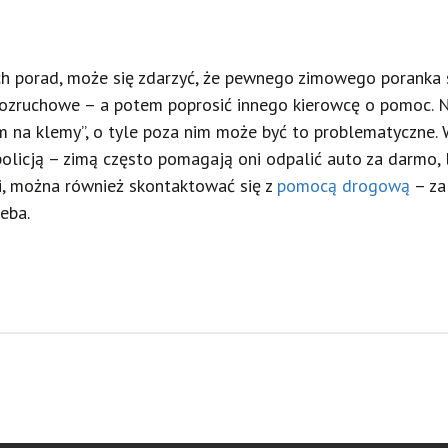
zych porad, może się zdarzyć, że pewnego zimowego porank
ozruchowe – a potem poprosić innego kierowcę o pomoc. Ni
m na klemy”, o tyle poza nim może być to problematyczne. 
olicją – zimą często pomagają oni odpalić auto za darmo, l
ji, można również skontaktować się z
pomocą drogową
– za
zeba.