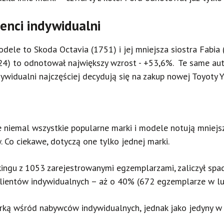
ienci indywidualni
dele to Skoda Octavia (1751) i jej mniejsza siostra Fabia
(1324) to odnotował największy wzrost - +53,6%. Te same a
dywidualni najczęściej decydują się na zakup nowej Toyoty Y
że niemal wszystkie popularne marki i modele notują mniej
. Co ciekawe, dotyczą one tylko jednej marki.
nkingu z 1053 zarejestrowanymi egzemplarzami, zaliczył sp
 klientów indywidualnych – aż o 40% (672 egzemplarze w 
arką wśród nabywców indywidualnych, jednak jako jedyny w 