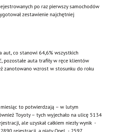
arejestrowanych po raz pierwszy samochodów
ygotował zestawienie najchętniej
ca aut, co stanowi 64,6% wszystkich
, pozostałe auta trafiły w ręce klientów
ież zanotowano wzrost w stosunku do roku
o miesiąc to potwierdzają – w lutym
ównież Toyoty – tych wyjechało na ulicę 5134
stracji, ale uzyskał całkiem niezły wynik -
2890 rejestracji, a piąty Opel - 2597.