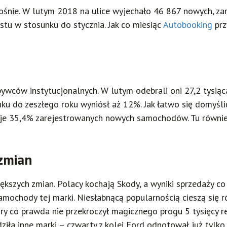
rośnie. W lutym 2018 na ulice wyjechało 46 867 nowych, z
tu w stosunku do stycznia. Jak co miesiąc
Autobooking
prz
bywców instytucjonalnych. W lutym odebrali oni 27,2 tysią
nku do zeszłego roku wyniósł aż 12%. Jak łatwo się domyślić
o daje 35,4% zarejestrowanych nowych samochodów. Tu równ
zmian
ększych zmian. Polacy kochają Skody, a wyniki sprzedaży c
mochody tej marki. Niesłabnącą popularnością cieszą się r
 co prawda nie przekroczył magicznego progu 5 tysięcy reje
ziła inne marki – czwarty z kolei Ford odnotował już tylko 