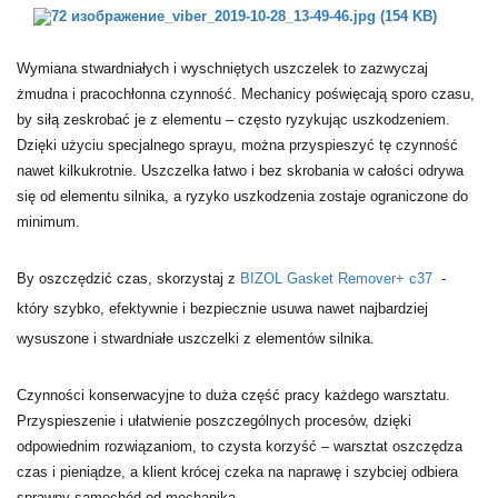
Wymiana stwardniałych i wyschniętych uszczelek to zazwyczaj
żmudna i pracochłonna czynność. Mechanicy poświęcają sporo czasu,
by siłą zeskrobać je z elementu – często ryzykując uszkodzeniem.
Dzięki użyciu specjalnego sprayu, można przyspieszyć tę czynność
nawet kilkukrotnie. Uszczelka łatwo i bez skrobania w całości odrywa
się od elementu silnika, a ryzyko uszkodzenia zostaje ograniczone do
minimum.
By oszczędzić czas, skorzystaj z
BIZOL Gasket Remover+ c37
-
który szybko, efektywnie i bezpiecznie usuwa nawet najbardziej
wysuszone i stwardniałe uszczelki z elementów silnika.
Czynności konserwacyjne to duża część pracy każdego warsztatu.
Przyspieszenie i ułatwienie poszczególnych procesów, dzięki
odpowiednim rozwiązaniom, to czysta korzyść – warsztat oszczędza
czas i pieniądze, a klient krócej czeka na naprawę i szybciej odbiera
sprawny samochód od mechanika.