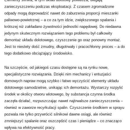
zanieczyszczeniu podczas eksploatacji. Z czasem zgromadzone
odpady mogą doprowadzić nawet do zaburzenia proporcji mieszanki
paliwowo-powietrznej – a co za tym idzie, zwiększonego spalania i
krótszej niż zakładano żywotności jednostki napędowej. Do niedawna
jedynym skutecznym rozwiązaniem tego problemu był całkowity
demontaż układu dolotowego, czyszczenie go oraz ponowny montaż.
Jest to niestety dość żmudny, długotrwały i pracochłonny proces – a do
tego dodatkowo obciążający środowisko.
Na szczęście, od jakiegoś czasu dostępne są na rynku nowe,
specjalistyczne rozwiązania. Dzięki nim mechanicy i entuzjaści
domowych napraw mogą szybko i łatwo wyczyścić elementy układu
dolotowego samodzielnie, unikając ich demontażu. Wystarczy rozpylić
środek w okolicy otworu wlotowego, by substancja czynna środka
zaczęła działać, rozpuszczając nawet najtrwalsze zanieczyszczenia –
również w zaworze recyrkulacji spalin. Czyszczenie środkiem w sprayu
pozwala nie tylko przywrócić silnikowi dawne osiągi, ale również
zmniejszyć spalanie oraz oszczędzić czas i pieniądze – co znacząco
wpływa na efektywność pracy.