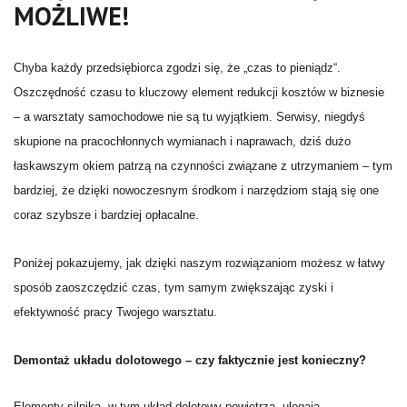
MOŻLIWE!
Chyba każdy przedsiębiorca zgodzi się, że „czas to pieniądz“.
Oszczędność czasu to kluczowy element redukcji kosztów w biznesie
– a warsztaty samochodowe nie są tu wyjątkiem. Serwisy, niegdyś
skupione na pracochłonnych wymianach i naprawach, dziś dużo
łaskawszym okiem patrzą na czynności związane z utrzymaniem – tym
bardziej, że dzięki nowoczesnym środkom i narzędziom stają się one
coraz szybsze i bardziej opłacalne.
Poniżej pokazujemy, jak dzięki
naszym rozwiązaniom
możesz w łatwy
sposób zaoszczędzić czas, tym samym zwiększając zyski i
efektywność pracy Twojego warsztatu.
Demontaż układu dolotowego – czy faktycznie jest konieczny?
Elementy silnika, w tym układ dolotowy powietrza, ulegają