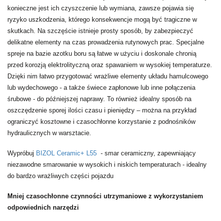
konieczne jest ich czyszczenie lub wymiana, zawsze pojawia się
ryzyko uszkodzenia, którego konsekwencje mogą być tragiczne w
skutkach. Na szczęście istnieje prosty sposób, by zabezpieczyć
delikatne elementy na czas prowadzenia rutynowych prac. Specjalne
spreje na bazie azotku boru są łatwe w użyciu i doskonale chronią
przed korozją elektrolityczną oraz spawaniem w wysokiej temperaturze.
Dzięki nim łatwo przygotować wrażliwe elementy układu hamulcowego
lub wydechowego - a także świece zapłonowe lub inne połączenia
śrubowe - do późniejszej naprawy. To również idealny sposób na
oszczędzenie sporej ilości czasu i pieniędzy – można na przykład
ograniczyć kosztowne i czasochłonne korzystanie z podnośników
hydraulicznych w warsztacie.
Wypróbuj
BIZOL Ceramic+ L55
- smar ceramiczny, zapewniający
niezawodne smarowanie w wysokich i niskich temperaturach - idealny
do bardzo wrażliwych części pojazdu
Mniej czasochłonne czynności utrzymaniowe z wykorzystaniem
odpowiednich narzędzi