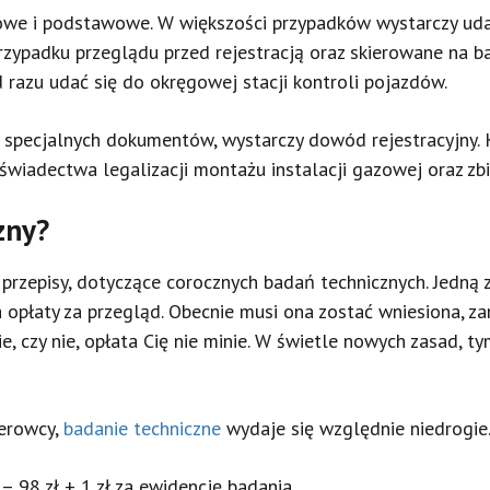
gowe i podstawowe. W większości przypadków wystarczy uda
zypadku przeglądu przed rejestracją oraz skierowane na ba
d razu udać się do okręgowej stacji kontroli pojazdów.
ć specjalnych dokumentów, wystarczy dowód rejestracyjny
świadectwa legalizacji montażu instalacji gazowej oraz zbi
zny?
rzepisy, dotyczące corocznych badań technicznych. Jedną 
 opłaty za przegląd. Obecnie musi ona zostać wniesiona, z
e, czy nie, opłata Cię nie minie. W świetle nowych zasad, t
ierowcy,
badanie techniczne
wydaje się względnie niedrogie. 
 98 zł + 1 zł za ewidencję badania