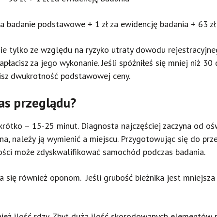
a badanie podstawowe + 1 zł za ewidencję badania + 63 zł 
ie tylko ze względu na ryzyko utraty dowodu rejestracyjne
płacisz za jego wykonanie. Jeśli spóźniłeś się mniej niż 30
cisz dwukrotność podstawowej ceny.
as przeglądu?
rótko – 15-25 minut. Diagnosta najczęściej zaczyna od oś
ona, należy ją wymienić a miejscu. Przygotowując się do pr
stości może zdyskwalifikować samochód podczas badania.
 się również oponom. Jeśli grubość bieżnika jest mniejsza
nież ilość rdzy. Zbyt duża ilość skorodowanych elementów 