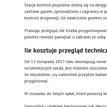
Stacje kontroli pojazdów dzielą się na okrę
zasilane gazem, sprowadzone z zagranicy w pr
kontroli drogowej). Ich właściciele powinni o
Planując przegląd, nie trzeba przygotowywa
powinni również pamiętać o zabraniu ze sobą 
Ile kosztuje przegląd technic
Od 13 listopada 2017 roku obowiązują nowe p
wcześniejszych zasad, jest moment uiszczenia
że niezależnie, czy samochód przejdzie badani
przygotować.
W stosunku do innych opłat, które ponoszą k
Samochód z silnikiem benzynowym lub diesla –