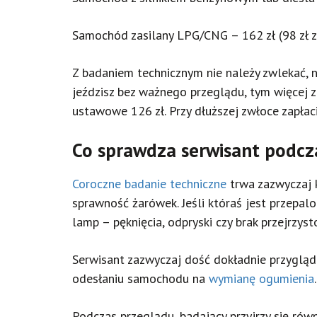
Samochód zasilany LPG/CNG – 162 zł (98 zł z
Z badaniem technicznym nie należy zwlekać, n
jeździsz bez ważnego przeglądu, tym więcej za
ustawowe 126 zł. Przy dłuższej zwłoce zapła
Co sprawdza serwisant podcz
Coroczne badanie techniczne
trwa zazwyczaj k
sprawność żarówek. Jeśli któraś jest przepal
lamp – pęknięcia, odpryski czy brak przejrzy
Serwisant zazwyczaj dość dokładnie przygląda
odesłaniu samochodu na
wymianę ogumienia
.
Podczas przeglądu, badający przyjrzy się rów