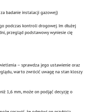
za badanie instalacji gazowej)
go podczas kontroli drogowej. Im dłużej
 dni, przegląd podstawowy wyniesie cię
wietlenia – sprawdza jego ustawienie oraz
zeglądu, warto zwrócić uwagę na stan kloszy
 niż 1,6 mm, może on podjąć decyzję o
może sprawić, że odmówi on przybicia