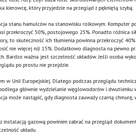
ka kierowcę, który przyjedzie na przegląd z pękniętą szybą.
cja stanu hamulców na stanowisku rolkowym. Komputer poz
si przekroczyć 50%, postojowego 25%. Ponadto różnica sił
atory, to skuteczność ich tłumienia powinna przekroczyć 4
nosić nie więcej niż 15%. Dodatkowo diagnosta na pewno prz
kach. Bardzo ważna jest szczelność układów. Jeśli osoba wy
lądu po prostu nie przejdzie.
m w Unii Europejskiej. Dlatego podczas przeglądu technic
podlega głównie wydzielanie węglowodorów i dwutlenku węg
uacja może nastąpić, gdy diagnosta zauważy czarną chmurę,
z instalacją gazową powinien zabrać na przegląd dokument 
czelność układu.