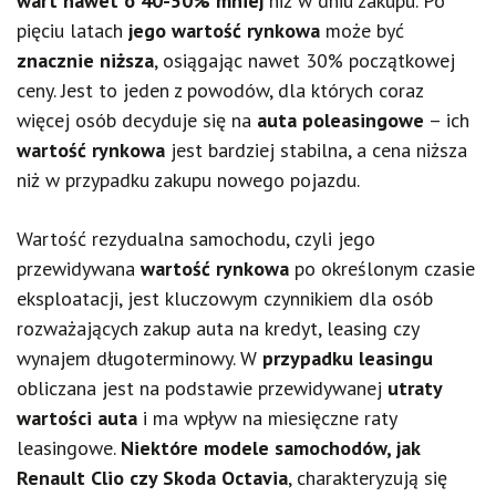
wart nawet o 40-50% mniej
niż w dniu zakupu. Po
pięciu latach
jego wartość rynkowa
może być
znacznie niższa
, osiągając nawet 30% początkowej
ceny. Jest to jeden z powodów, dla których coraz
więcej osób decyduje się na
auta poleasingowe
– ich
wartość rynkowa
jest bardziej stabilna, a cena niższa
niż w przypadku zakupu nowego pojazdu.
Wartość rezydualna samochodu, czyli jego
przewidywana
wartość rynkowa
po określonym czasie
eksploatacji, jest kluczowym czynnikiem dla osób
rozważających zakup auta na kredyt, leasing czy
wynajem długoterminowy. W
przypadku leasingu
obliczana jest na podstawie przewidywanej
utraty
wartości auta
i ma wpływ na miesięczne raty
leasingowe.
Niektóre modele samochodów, jak
Renault Clio czy Skoda Octavia
, charakteryzują się