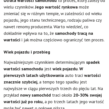
Utrata wartości samochodu
to proces, który zależy od
wielu czynników.
Jego wartość rynkowa
może
zmieniać się w różnym tempie, w zależności od wieku
pojazdu, jego stanu technicznego, rodzaju paliwa czy
nawet renomy producenta. Warto wiedzieć, co
dokładnie wpływa na to, że
samochody tracą na
wartości
i jak można częściowo ograniczyć ten proces.
Wiek pojazdu i przebieg
Najważniejszym czynnikiem determinującym
spadek
wartości samochodu
jest
wiek pojazdu
.
W
pierwszych latach użytkowania
auto traci
wartości
znacznie szybciej
, a tempo tego spadku jest
najwyższe w ciągu pierwszych trzech do pięciu lat. Na
przykład
nowy samochód
traci około
20-30% swojej
wartości już po roku
, a po trzech latach jego wartość
może być nawet o połowę niższa.