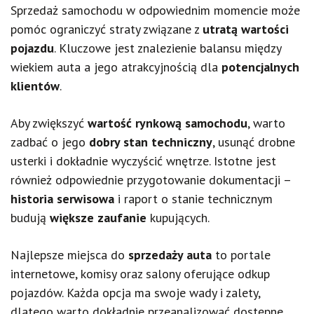
Sprzedaż samochodu w odpowiednim momencie może
pomóc ograniczyć straty związane z
utratą wartości
pojazdu
. Kluczowe jest znalezienie balansu między
wiekiem auta a jego atrakcyjnością dla
potencjalnych
klientów
.
Aby zwiększyć
wartość rynkową samochodu
, warto
zadbać o jego
dobry stan techniczny
, usunąć drobne
usterki i dokładnie wyczyścić wnętrze. Istotne jest
również odpowiednie przygotowanie dokumentacji –
historia serwisowa
i raport o stanie technicznym
budują
większe zaufanie
kupujących.
Najlepsze miejsca do
sprzedaży auta
to portale
internetowe, komisy oraz salony oferujące odkup
pojazdów. Każda opcja ma swoje wady i zalety,
dlatego warto dokładnie przeanalizować dostępne