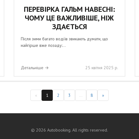
ПЕРЕВІРКА ГАЛЬМ НАВЕСНІ:
ЧОМУ ЦЕ ВАЖЛИВІШЕ, НІЖ
ЗДАЄТЬСЯ
Після зими багато водіїв звикають думати, що
найгірше вже позаду:...
Детальніше →
25 квітня 2025 р.
«
1
2
3
...
8
»
©
2026
Autobooking. All rights reserved.