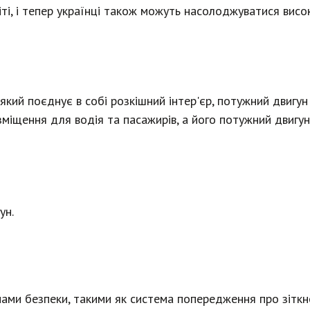
іті, і тепер українці також можуть насолоджуватися вис
, який поєднує в собі розкішний інтер'єр, потужний двигу
іщення для водія та пасажирів, а його потужний двигун
ун.
ми безпеки, такими як система попередження про зіткне