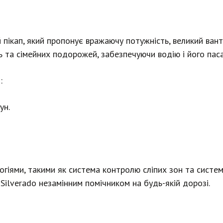
ий пікап, який пропонує вражаючу потужність, великий ва
ь та сімейних подорожей, забезпечуючи водію і його пас
:
ун.
гіями, такими як система контролю сліпих зон та систе
Silverado незамінним помічником на будь-якій дорозі.