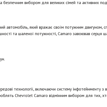
та безпечним вибором для великих сімей та активних по
вний автомобіль, який вражає своїм потужним двигуном, 
ішності та шаленої потужності, Camaro завоював серця ш
ун.
ередові технології, включаючи систему інфотейнменту з 
 роблять Chevrolet Camaro відмінним вибором для тих, хт