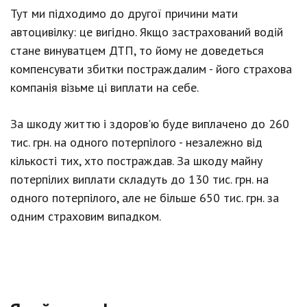
Тут ми підходимо до другої причини мати
автоцивілку: це вигідно. Якщо застрахований водій
стане винуватцем ДТП, то йому не доведеться
компенсувати збитки постраждалим - його страхова
компанія візьме ці виплати на себе.
За шкоду життю і здоров'ю буде виплачено до 260
тиc. гpн. на одного потерпілого - незалежно від
кількості тих, хто постраждав. За шкоду майну
потерпілих виплати складуть до 130 тис. гpн. на
одного потерпілого, але не більше 650 тиc. гpн. за
одним страховим випадком.