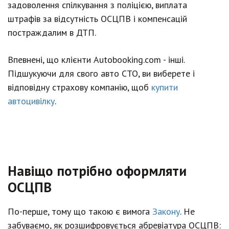
задоволення спілкування з поліцією, виплата
штрафів за відсутність ОСЦПВ і компенсацій
постраждалим в ДТП.
Впевнені, що клієнти Аutоbооkіng.соm - інші.
Підшукуючи для свого авто СТО, ви виберете і
відповідну страхову компанію, щоб
купити
автоцивілку
.
Навіщо потрібно оформляти
ОСЦПВ
По-перше, тому що такою є вимога
Закону
. Не
забуваємо, як розшифровується абревіатура ОСЦПВ: