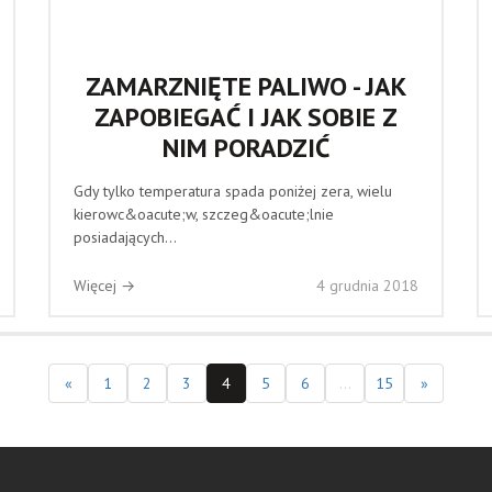
ZAMARZNIĘTE PALIWO - JAK
ZAPOBIEGAĆ I JAK SOBIE Z
NIM PORADZIĆ
Gdy tylko temperatura spada poniżej zera, wielu
kierowc&oacute;w, szczeg&oacute;lnie
posiadających...
Więcej →
4 grudnia 2018
«
1
2
3
4
5
6
...
15
»