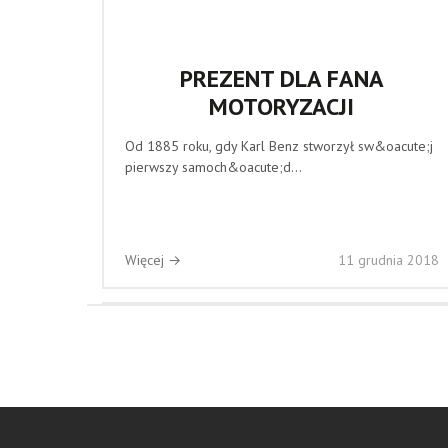
PREZENT DLA FANA
MOTORYZACJI
Od 1885 roku, gdy Karl Benz stworzył sw&oacute;j
pierwszy samoch&oacute;d...
Więcej →
11 grudnia 2018