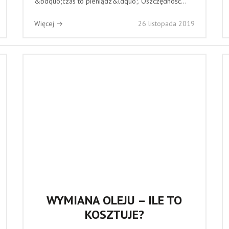
&bdquo;czas to pieniądz&ldquo;. Oszczędność...
Więcej →
26 listopada 2019
WYMIANA OLEJU – ILE TO
KOSZTUJE?