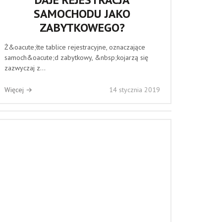
SAMOCHODU JAKO
ZABYTKOWEGO?
Ż&oacute;łte tablice rejestracyjne, oznaczające
samoch&oacute;d zabytkowy, &nbsp;kojarzą się
zazwyczaj z...
Więcej →
14 stycznia 2019